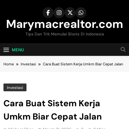
Skip
to
content
Marymacrealtor.com
Tips Dan Trik Memulai Bisnis Di Indonesia
MENU
Home
Investasi
Cara Buat Sistem Kerja Umkm Biar Cepat Jalan
Investasi
Cara Buat Sistem Kerja
Umkm Biar Cepat Jalan