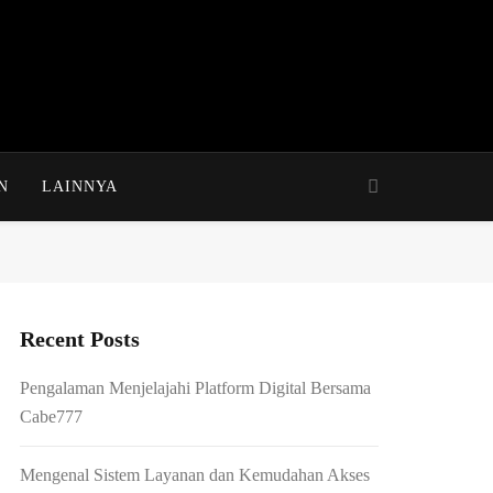
N
LAINNYA
Recent Posts
Pengalaman Menjelajahi Platform Digital Bersama
Cabe777
Mengenal Sistem Layanan dan Kemudahan Akses