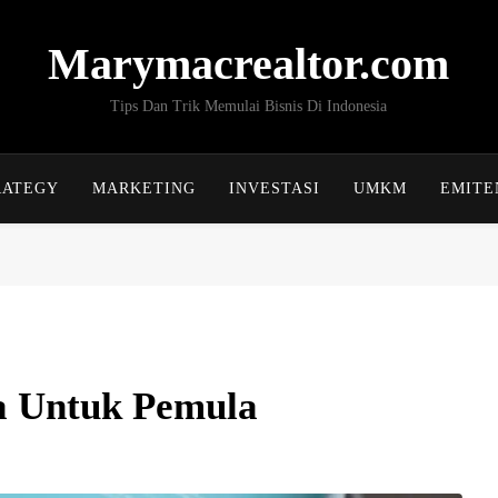
Marymacrealtor.com
Tips Dan Trik Memulai Bisnis Di Indonesia
RATEGY
MARKETING
INVESTASI
UMKM
EMITE
a Untuk Pemula