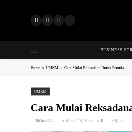
Skip
to
content
BUSINESS ST
Home
UMKM
Cara Mulai Reksadana Untuk Pemula
UMKM
Cara Mulai Reksadan
Michael Chen
March 14, 2026
0
9 Mins