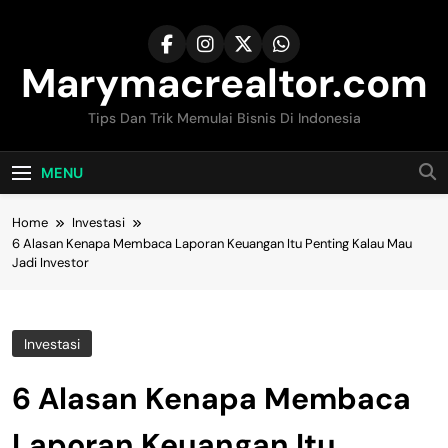
Skip
to
content
Marymacrealtor.com
Tips Dan Trik Memulai Bisnis Di Indonesia
MENU
Home
Investasi
6 Alasan Kenapa Membaca Laporan Keuangan Itu Penting Kalau Mau
Jadi Investor
Investasi
6 Alasan Kenapa Membaca
Laporan Keuangan Itu