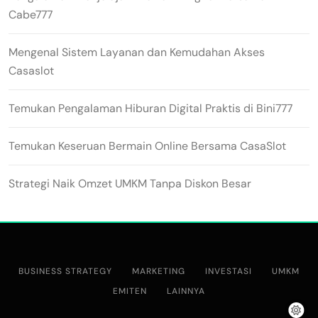
Cabe777
Mengenal Sistem Layanan dan Kemudahan Akses
Casaslot
Temukan Pengalaman Hiburan Digital Praktis di Bini777
Temukan Keseruan Bermain Online Bersama CasaSlot
Strategi Naik Omzet UMKM Tanpa Diskon Besar
BUSINESS STRATEGY
MARKETING
INVESTASI
UMKM
EMITEN
LAINNYA