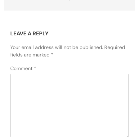
LEAVE A REPLY
Your email address will not be published.
Required
fields are marked
*
Comment
*