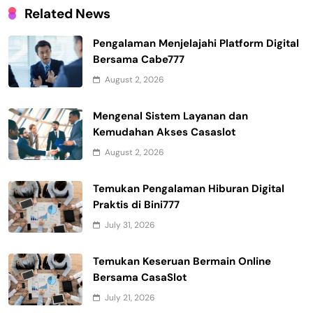
Related News
Pengalaman Menjelajahi Platform Digital
Bersama Cabe777
August 2, 2026
Mengenal Sistem Layanan dan
Kemudahan Akses Casaslot
August 2, 2026
Temukan Pengalaman Hiburan Digital
Praktis di Bini777
July 31, 2026
Temukan Keseruan Bermain Online
Bersama CasaSlot
July 21, 2026