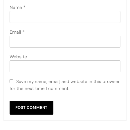
Name
*
Email
*
Website
Save my name, email, and website in this browser
for the next time I comment.