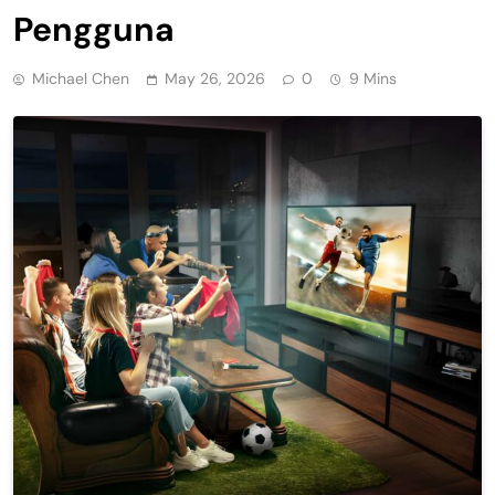
Pengguna
Michael Chen
May 26, 2026
0
9 Mins