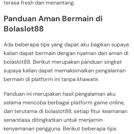
terasa fresh dan menantang.
Panduan Aman Bermain di
Bolaslot88
Ada beberapa tips yang dapat aku bagikan supaya
kalian dapat bermain dengan nyaman dan aman di
bolaslot88. Berikut merupakan panduan singkat
supaya kalian dapat memaksimalkan pengalaman
bermain di platform ini tanpa khawatir.
Panduan ini merupakan hasil pengalaman aku
selama mencoba berbagai platform game online,
dan terutama di bolaslot88, setiap fitur keamanan
senantiasa ditingkatkan untuk menjamin
kenyamanan pengguna. Berikut beberapa tips