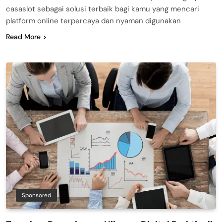
casaslot sebagai solusi terbaik bagi kamu yang mencari
platform online terpercaya dan nyaman digunakan
Read More
Sponsored