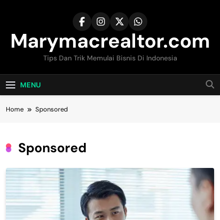
Skip
to
content
Marymacrealtor.com
Tips Dan Trik Memulai Bisnis Di Indonesia
MENU
Home
Sponsored
Sponsored