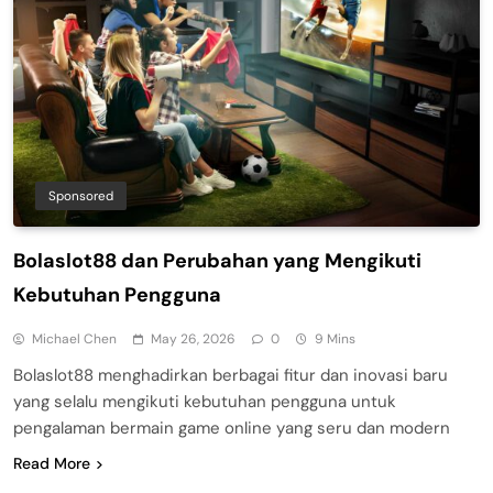
Sponsored
Bolaslot88 dan Perubahan yang Mengikuti
Kebutuhan Pengguna
Michael Chen
May 26, 2026
0
9 Mins
Bolaslot88 menghadirkan berbagai fitur dan inovasi baru
yang selalu mengikuti kebutuhan pengguna untuk
pengalaman bermain game online yang seru dan modern
Read More